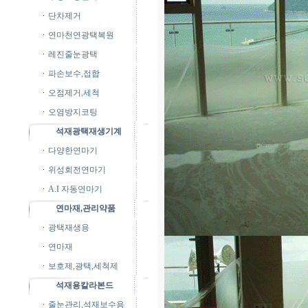
단차제거
연마천연광택복원
레진줄눈광택
파손보수,접합
오점제거,세척
오염방지코팅
석재광택재생기계
다양한연마기
위성회전연마기
A.I 자동연마기
연마재,관리약품
광택재생용
연마재
보호제,광택,세척제
석재용칼라본드
줄눈관리,석재보수용