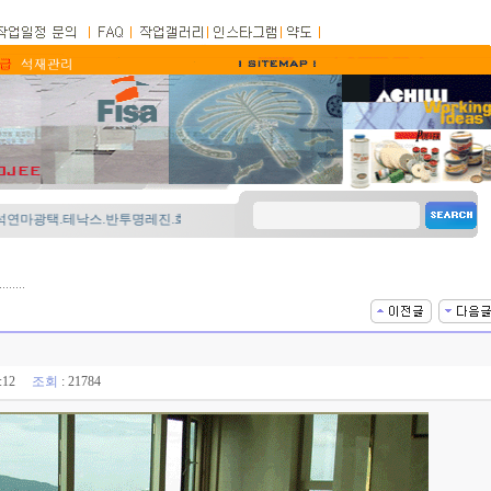
택.테낙스.반투명레진.화강석 물갈기
(�)
()
()
()
()
()
01:12
조회
: 21784