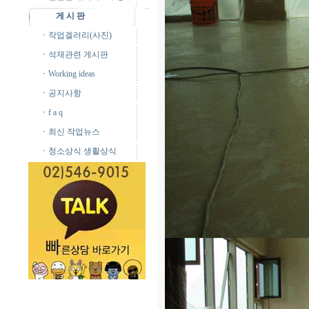
게 시 판
작업겔러리(사진)
석재관련 게시판
Working ideas
공지사항
f a q
최신 작업뉴스
청소상식 생활상식