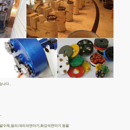
니다 .
-
,발수제,씰러,대리석연마기,화강석연마기 등을