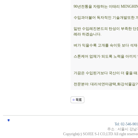
90년전통을 자랑하는 이태리 MENGHINI 
수입과더불어 독자적인 기술개발또한 개
읿반 수입레진본드의 탄성이 부족한 단
례라 하겠습니다.
벼가 익을수록 고개를 숙이듯 보다 석
스톤케어 업체가 되도록 노력을 아끼지
가끔은 수입된거보다 국산이 더 좋을 때
전문분야: 대리석연마광택,화강석물갈기
Tel: 02-546-90
주소 : 서울시 강남
Copyright(c) SOJEE S-I CO,LTD All right reserved