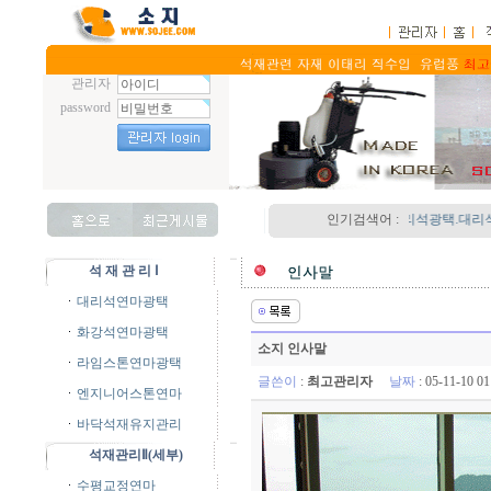
관리자
password
인기검색어 :
대리석광택.대리석연마광
석 재 관 리 Ⅰ
대리석연마광택
화강석연마광택
소지 인사말
라임스톤연마광택
글쓴이
:
최고관리자
날짜
: 05-11-10 
엔지니어스톤연마
바닥석재유지관리
석재관리Ⅱ(세부)
수평교정연마