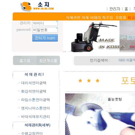
관리자
password
인기검색어 :
대리석광택.
석 재 관 리 Ⅰ
대리석연마광택
화강석연마광택
라임스톤연마광택
엔지니어스톤연마
바닥석재유지관리
석재관리Ⅱ(세부)
수평교정연마