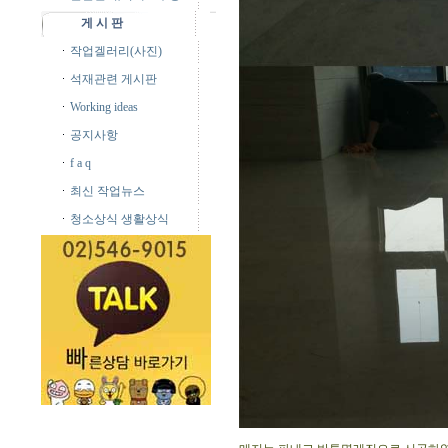
게 시 판
작업겔러리(사진)
석재관련 게시판
Working ideas
공지사항
f a q
최신 작업뉴스
청소상식 생활상식