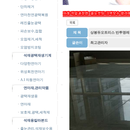
단차제거
연마천연광택복원
레진줄눈광택
파손보수,접합
제 목
상봉듀오트리스 반투명레
오점제거,세척
글쓴이
최고관리자
오염방지코팅
석재광택재생기계
다양한연마기
위성회전연마기
A.I 자동연마기
연마재,관리약품
광택재생용
연마재
보호제,광택,세척제
석재용칼라본드
줄눈관리,석재보수용